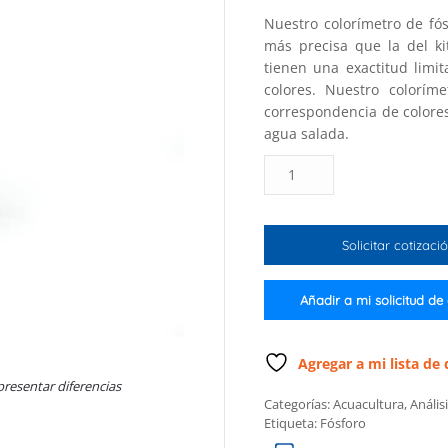
Nuestro colorímetro de fós
más precisa que la del k
tienen una exactitud lim
colores. Nuestro colorí
correspondencia de colores
agua salada.
Colorímetro
Checker®
HC
de
Solicitar cotizaci
fósforo
intervalo
ultra
Añadir a mi solicitud de
bajo
para
acuario
Agregar a mi lista de
de
presentar diferencias
Categorías:
Acuacultura
,
Anális
agua
Etiqueta:
Fósforo
salada