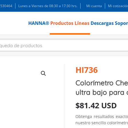
 3530464
Lunes a Viernes de 08:30 a 17:30 hrs.
Mi cuenta
Mi cotizació
HANNA®
Productos
Líneas
Descargas
Sopor
HI736
Colorímetro Che
ultra bajo para
$
81.42 USD
Obtenga resultados exact
nuestro sencillo colorímet