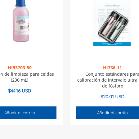
HI93703-50
HI736-11
ón de limpieza para celdas
Conjunto estándares par
(230 mL)
calibración de intervalo ultra
de fósforo
$
44.16 USD
$
20.01 USD
Añadir al carrito
Añadir al carrito