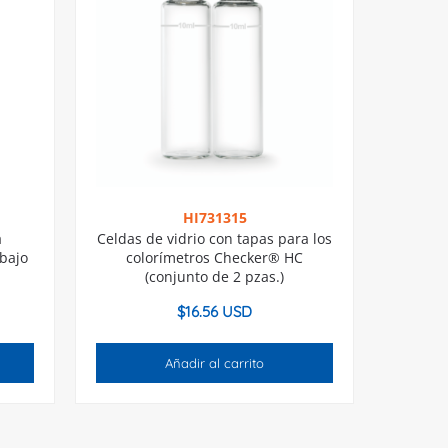
HI731315
a
Celdas de vidrio con tapas para los
 bajo
colorímetros Checker® HC
(conjunto de 2 pzas.)
$
16.56 USD
Añadir al carrito