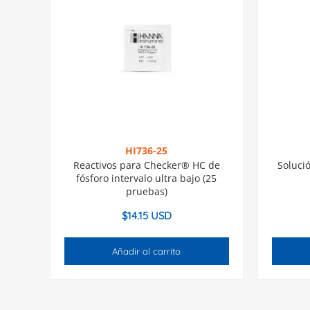
HI736-25
Reactivos para Checker® HC de
Soluci
fósforo intervalo ultra bajo (25
pruebas)
$
14.15 USD
Añadir al carrito