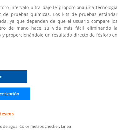
foro intervalo ultra bajo le proporciona una tecnología
it de pruebas químicas. Los kits de pruebas estándar
itada, ya que dependen de que el usuario compare los
metro de mano hace su vida más fácil eliminando la
 y proporcionándole un resultado directo de fósforo en
ón
 cotización
 deseos
is de agua
,
Colorímetros checker
,
Línea