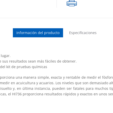
cantidad
Información del producto
Especificaciones
 lugar.
e sus resultados sean más fáciles de obtener.
del kit de pruebas químicas
porciona una manera simple, exacta y rentable de medir el fósfor
 medir en acuicultura y acuarios. Los niveles que son demasiado a
disuelto y, en última instancia, pueden ser fatales para muchos 
icas, el HI736 proporciona resultados rápidos y exactos en unos sen