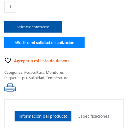
Monitor
marino
de
pH,
Solicitar cotización
salinidad
y
temperatura,
Añadir a mi solicitud de cotización
115
VCA
cantidad
Agregar a mi lista de deseos
Categorías:
Acuacultura
,
Monitores
Etiquetas:
pH
,
Salinidad
,
Temperatura
Información del producto
Especificaciones