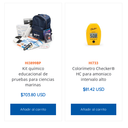
HI3899BP
HI733
Kit químico
Colorímetro Checker®
educacional de
HC para amoniaco
pruebas para ciencias
intervalo alto
marinas
$
81.42 USD
$
703.80 USD
Añadir al carrito
Añadir al carrito