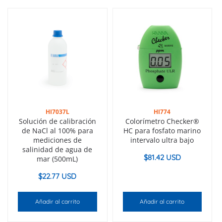
HI7037L
HI774
Solución de calibración
Colorímetro Checker®
de NaCl al 100% para
HC para fosfato marino
mediciones de
intervalo ultra bajo
salinidad de agua de
$
81.42 USD
mar (500mL)
$
22.77 USD
Añadir al carrito
Añadir al carrito