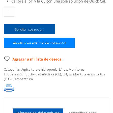
Calibre el pH y la CE con una sola solución de Quick Cal.
Monitor
GroLine
para
nutrientes
Solicitar cotización
en
hidroponía
con
Añadir a mi solicitud de cotización
sonda
en
linea
Agregar a mi lista de deseos
cantidad
Categorías:
Agricultura e hidroponía
,
Línea
,
Monitores
Etiquetas:
Conductividad eléctrica (CE)
,
pH
,
Sólidos totales disueltos
(TDS)
,
Temperatura
Información del producto
Especificaciones