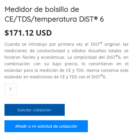
Medidor de bolsillo de
CE/TDS/temperatura DiST® 6
$
171.12 USD
®
Cuando se introdujo por primera vez el DiST
original, las
mediciones de conductividad y sólidos disueltos totales se
®
hicieron fáciles y económicas. La simplicidad del DiST
6, en
combinación con su bajo precio, lo convirtieron en el
estándar para la medición de CE y TDS. Hanna conserva este
®
estándar en mediciones de CE y TDS con el DiST
6.
Medidor
de
bolsillo
de
Solicitar cotización
CE/TDS/temperatura
DiST®
6
Añadir a mi solicitud de cotización
cantidad