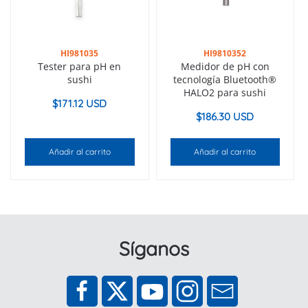
HI981035
HI9810352
Tester para pH en
Medidor de pH con
sushi
tecnología Bluetooth®
HALO2 para sushi
$
171.12 USD
$
186.30 USD
Añadir al carrito
Añadir al carrito
Síganos