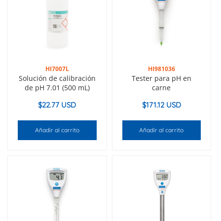
HI7007L
HI981036
Solución de calibración
Tester para pH en
de pH 7.01 (500 mL)
carne
$
22.77 USD
$
171.12 USD
Añadir al carrito
Añadir al carrito