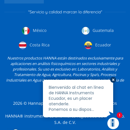
"Servicio y calidad marcan la diferencia"
México
Guatemala
Costa Rica
Ecuador
Nuestros productos HANNA están destinados exclusivamente para
aplicaciones en análisis fisicoquímicos en sectores industriales y
profesionales. Su uso es exclusivo en: Laboratorios, Análisis y
Tratamiento de Agua, Agricultura, Piscinas y Spa’s, Procesos
Industriales en Agua (torres de enfriamiento, calderas) e Industria de
Alimentos, entre otros.
2026
© Hannapro, S.A. de C.V. y sus filiales. Todos los
derechos reservados.
HANNA® instruments es una marca registrada de Hannapro,
S.A. de C.V.