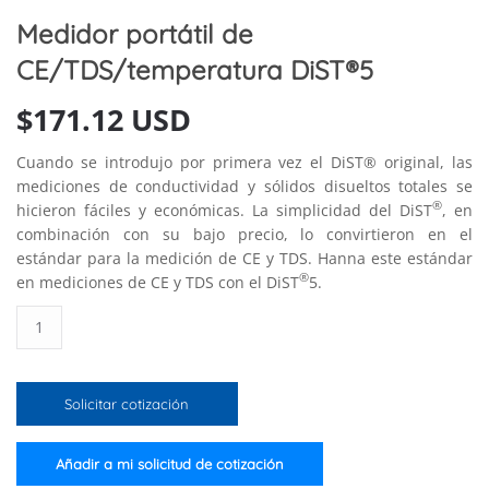
Medidor portátil de
CE/TDS/temperatura DiST®5
$
171.12 USD
Cuando se introdujo por primera vez el DiST® original, las
mediciones de conductividad y sólidos disueltos totales se
®
hicieron fáciles y económicas. La simplicidad del DiST
, en
combinación con su bajo precio, lo convirtieron en el
estándar para la medición de CE y TDS. Hanna este estándar
®
en mediciones de CE y TDS con el DiST
5.
Medidor
portátil
de
CE/TDS/temperatura
Solicitar cotización
DiST®5
cantidad
Añadir a mi solicitud de cotización