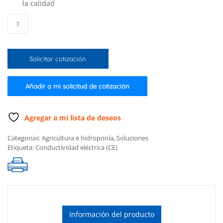
la calidad
Solución
estándar
de
conductividad
Solicitar cotización
de
12880
µS/cm
Añadir a mi solicitud de cotización
(1L)
cantidad
Agregar a mi lista de deseos
Categorías:
Agricultura e hidroponía
,
Soluciones
Etiqueta:
Conductividad eléctrica (CE)
Información del producto