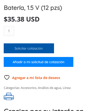
Batería, 1.5 V (12 pzs)
$
35.38 USD
Batería,
1.5
V
(12
Solicitar cotización
pzs)
cantidad
Añadir a mi solicitud de cotización
Agregar a mi lista de deseos
Categorías:
Accesorios
,
Análisis de agua
,
Línea