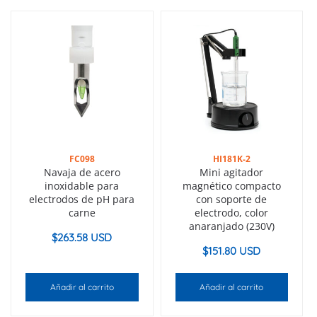
FC098
HI181K-2
Navaja de acero
Mini agitador
inoxidable para
magnético compacto
electrodos de pH para
con soporte de
carne
electrodo, color
anaranjado (230V)
$
263.58 USD
$
151.80 USD
Añadir al carrito
Añadir al carrito