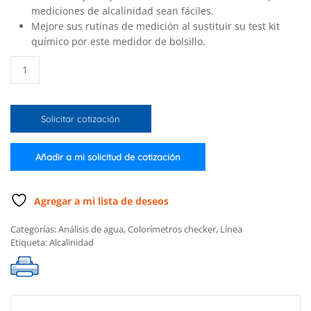
mediciones de alcalinidad sean fáciles.
Mejore sus rutinas de medición al sustituir su test kit
químico por este medidor de bolsillo.
Colorimetro
Checker®
HC de
alcalinidad
Solicitar cotización
(dKH)
para
acuarios
Añadir a mi solicitud de cotización
de
agua
salada
Agregar a mi lista de deseos
cantidad
Categorías:
Análisis de agua
,
Colorímetros checker
,
Línea
Etiqueta:
Alcalinidad