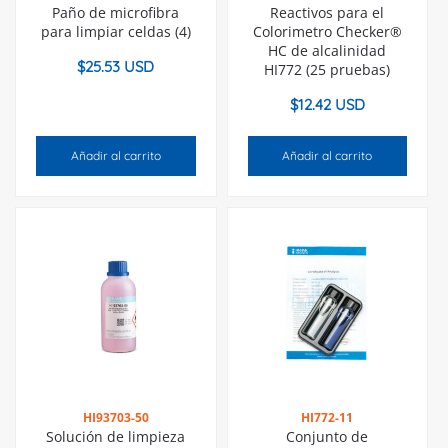
Paño de microfibra
Reactivos para el
para limpiar celdas (4)
Colorimetro Checker®
HC de alcalinidad
$
25.53 USD
HI772 (25 pruebas)
$
12.42 USD
Añadir al carrito
Añadir al carrito
HI93703-50
HI772-11
Solución de limpieza
Conjunto de