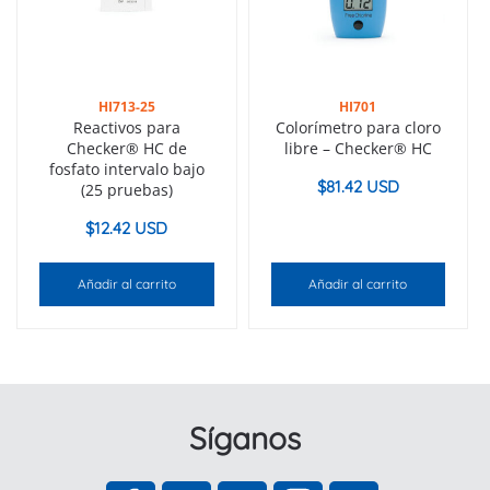
HI713-25
HI701
Reactivos para
Colorímetro para cloro
Checker® HC de
libre – Checker® HC
fosfato intervalo bajo
$
81.42 USD
(25 pruebas)
$
12.42 USD
Añadir al carrito
Añadir al carrito
Síganos