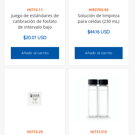
HI713-11
HI93703-50
Juego de estándares de
Solución de limpieza
calibración de fosfato
para celdas (230 mL)
de intervalo bajo
$
44.16 USD
$
20.01 USD
Añadir al carrito
Añadir al carrito
HI713-25
HI731315