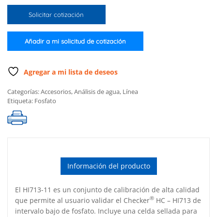
de
Solicitar cotización
calibración
de
fosfato
Añadir a mi solicitud de cotización
de
intervalo
bajo
Agregar a mi lista de deseos
cantidad
Categorías:
Accesorios
,
Análisis de agua
,
Línea
Etiqueta:
Fosfato
Información del producto
El HI713-11 es un conjunto de calibración de alta calidad
®
que permite al usuario validar el Checker
HC – HI713 de
intervalo bajo de fosfato. Incluye una celda sellada para