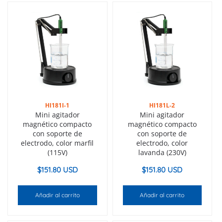
HI181I-1
HI181L-2
Mini agitador
Mini agitador
magnético compacto
magnético compacto
con soporte de
con soporte de
electrodo, color marfil
electrodo, color
(115V)
lavanda (230V)
$
151.80 USD
$
151.80 USD
Añadir al carrito
Añadir al carrito