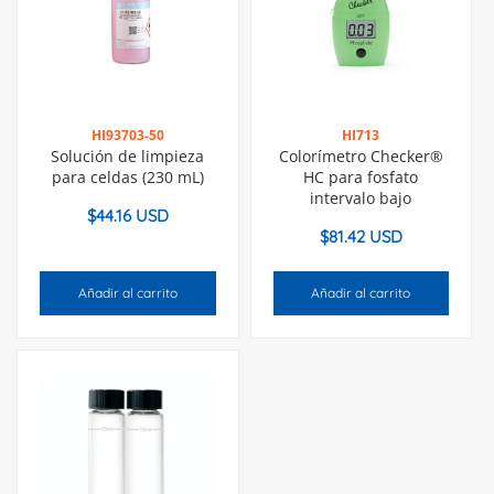
HI93703-50
HI713
Solución de limpieza
Colorímetro Checker®
para celdas (230 mL)
HC para fosfato
intervalo bajo
$
44.16 USD
$
81.42 USD
Añadir al carrito
Añadir al carrito