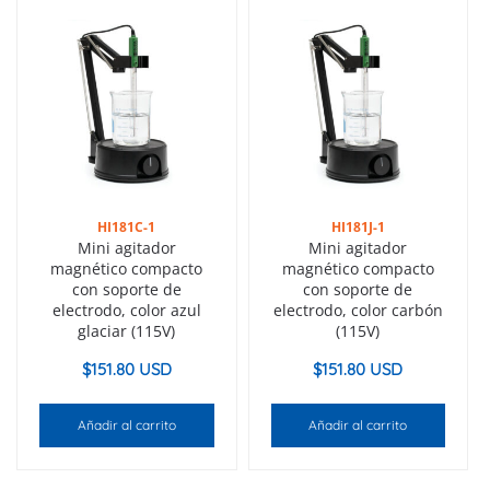
HI181C-1
HI181J-1
Mini agitador
Mini agitador
magnético compacto
magnético compacto
con soporte de
con soporte de
electrodo, color azul
electrodo, color carbón
glaciar (115V)
(115V)
$
151.80 USD
$
151.80 USD
Añadir al carrito
Añadir al carrito