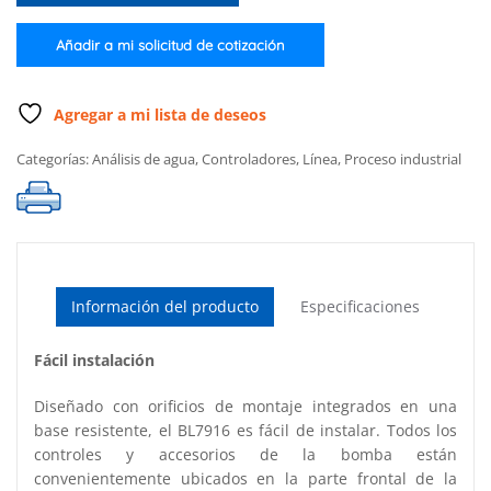
dosificadora,
110/115
Añadir a mi solicitud de cotización
Volts
cantidad
Agregar a mi lista de deseos
Categorías:
Análisis de agua
,
Controladores
,
Línea
,
Proceso industrial
Información del producto
Especificaciones
Fácil instalación
Diseñado con orificios de montaje integrados en una
base resistente, el BL7916 es fácil de instalar. Todos los
controles y accesorios de la bomba están
convenientemente ubicados en la parte frontal de la