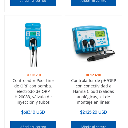
Añadir al carrito
Añadir al carrito
BL101-10
BL123-10
Controlador Pool Line
Controlador de pH/ORP
de ORP con bomba,
con conectividad a
electrodo de ORP
Hanna Cloud (Salidas
HI20083, válvula de
analógicas, kit de
inyección y tubos
montaje en línea)
$
683.10 USD
$
2,125.20 USD
Añadir al carrito
Añadir al carrito