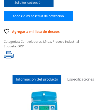
Solicitar cotización
ORP
c/bomba,electrodo
HI20083,celda
Añadir a mi solicitud de cotización
de
flujo
en
Agregar a mi lista de deseos
tablero,conexiones
Categorías:
Controladores
,
Línea
,
Proceso industrial
y
Etiqueta:
ORP
tubos
cantidad
Información del producto
Especificaciones