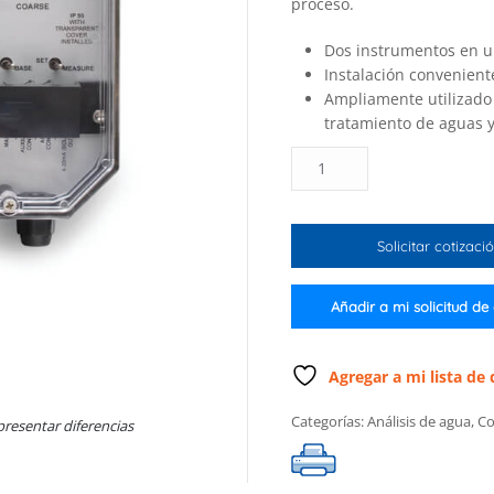
proceso.
Dos instrumentos en 
Instalación conveniente
Ampliamente utilizado 
tratamiento de aguas y
Controlador
de
pH
con
Solicitar cotizaci
bomba
dosificadora,
220/240
Añadir a mi solicitud de
Volts
cantidad
Agregar a mi lista de
Categorías:
Análisis de agua
,
Co
presentar diferencias