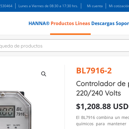
 3530464
Lunes a Viernes de 08:30 a 17:30 hrs.
Mi cuenta
Mi cotizació
HANNA®
Productos
Líneas
Descargas
Sopor
BL7916-2
Controlador de 
220/240 Volts
$
1,208.88 USD
El BL7916 combina un med
químicos para mantener 