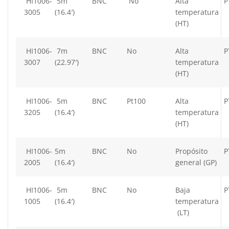
HI1006-
5m
BNC
No
Alta
P
3005
(16.4′)
temperatura
(HT)
HI1006-
7m
BNC
No
Alta
P
3007
(22.97′)
temperatura
(HT)
HI1006-
5m
BNC
Pt100
Alta
P
3205
(16.4′)
temperatura
(HT)
HI1006-
5m
BNC
No
Propósito
P
2005
(16.4′)
general (GP)
HI1006-
5m
BNC
No
Baja
P
1005
(16.4′)
temperatura
(LT)