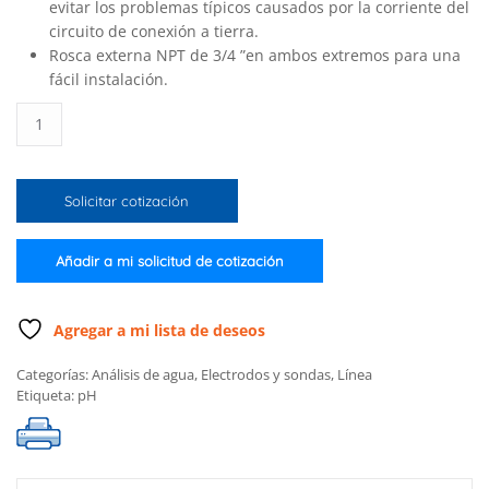
evitar los problemas típicos causados ​​por la corriente del
circuito de conexión a tierra.
Rosca externa NPT de 3/4 ”en ambos extremos para una
fácil instalación.
Electrodo
industrial
de
pH
Solicitar cotización
de
punta
plana
Añadir a mi solicitud de cotización
cantidad
Agregar a mi lista de deseos
Categorías:
Análisis de agua
,
Electrodos y sondas
,
Línea
Etiqueta:
pH