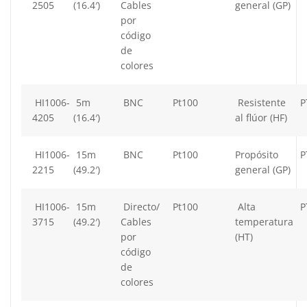
2505
(16.4′)
Cables
general (GP)
por
código
de
colores
HI1006-
5m
BNC
Pt100
Resistente
P
4205
(16.4′)
al flúor (HF)
HI1006-
15m
BNC
Pt100
Propósito
P
2215
(49.2′)
general (GP)
HI1006-
15m
Directo/
Pt100
Alta
P
3715
(49.2′)
Cables
temperatura
por
(HT)
código
de
colores