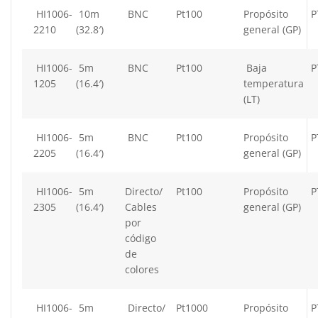
HI1006-
10m
BNC
Pt100
Propósito
P
2210
(32.8′)
general (GP)
HI1006-
5m
BNC
Pt100
Baja
P
1205
(16.4′)
temperatura
(LT)
HI1006-
5m
BNC
Pt100
Propósito
P
2205
(16.4′)
general (GP)
HI1006-
5m
Directo/
Pt100
Propósito
P
2305
(16.4′)
Cables
general (GP)
por
código
de
colores
HI1006-
5m
Directo/
Pt1000
Propósito
P