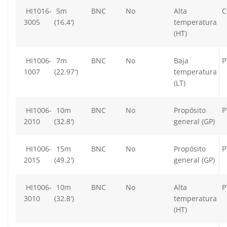
HI1016-
5m
BNC
No
Alta
C
3005
(16.4′)
temperatura
(HT)
HI1006-
7m
BNC
No
Baja
P
1007
(22.97′)
temperatura
(LT)
HI1006-
10m
BNC
No
Propósito
P
2010
(32.8′)
general (GP)
HI1006-
15m
BNC
No
Propósito
P
2015
(49.2′)
general (GP)
HI1006-
10m
BNC
No
Alta
P
3010
(32.8′)
temperatura
(HT)