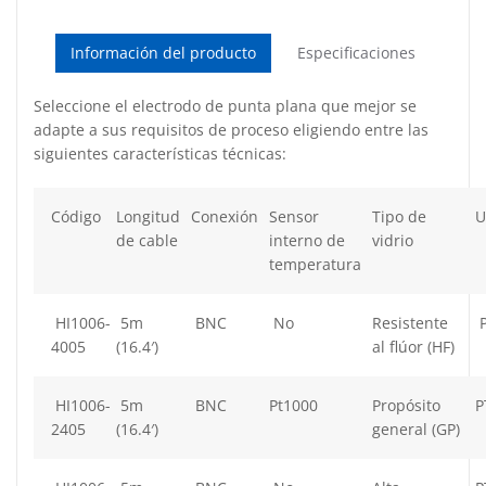
Información del producto
Especificaciones
Seleccione el electrodo de punta plana que mejor se
adapte a sus requisitos de proceso eligiendo entre las
siguientes características técnicas:
Código
Longitud
Conexión
Sensor
Tipo de
U
de cable
interno de
vidrio
temperatura
HI1006-
5m
BNC
No
Resistente
P
4005
(16.4′)
al flúor (HF)
HI1006-
5m
BNC
Pt1000
Propósito
P
2405
(16.4′)
general (GP)