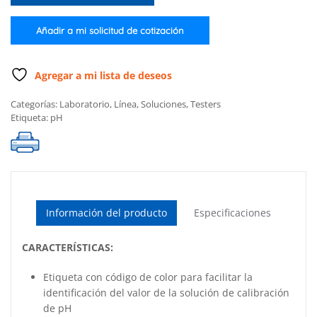
4.01
(500
Añadir a mi solicitud de cotización
mL)
cantidad
Agregar a mi lista de deseos
Categorías:
Laboratorio
,
Línea
,
Soluciones
,
Testers
Etiqueta:
pH
Información del producto
Especificaciones
CARACTERÍSTICAS:
Etiqueta con código de color para facilitar la
identificación del valor de la solución de calibración
de pH