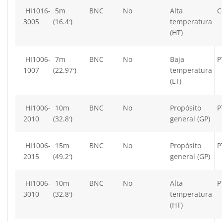
HI1016-
5m
BNC
No
Alta
C
3005
(16.4′)
temperatura
(HT)
HI1006-
7m
BNC
No
Baja
P
1007
(22.97′)
temperatura
(LT)
HI1006-
10m
BNC
No
Propósito
P
2010
(32.8′)
general (GP)
HI1006-
15m
BNC
No
Propósito
P
2015
(49.2′)
general (GP)
HI1006-
10m
BNC
No
Alta
P
3010
(32.8′)
temperatura
(HT)