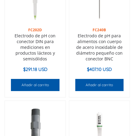
FC202D
FC240B
Electrodo de pH con
Electrodo de pH para
conector DIN para
alimentos con cuerpo
mediciones en
de acero inoxidable de
productos lácteos y
diámetro pequeño con
semisólidos
conector BNC
$
291.18 USD
$
407.10 USD
Añadir al carrito
Añadir al carrito