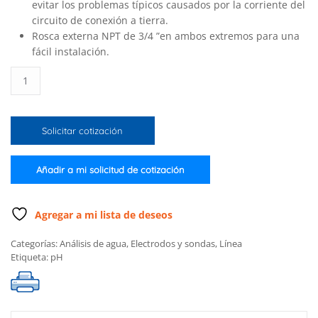
evitar los problemas típicos causados ​​por la corriente del
circuito de conexión a tierra.
Rosca externa NPT de 3/4 ”en ambos extremos para una
fácil instalación.
Electrodo
industrial
de
pH
Solicitar cotización
de
punta
plana
Añadir a mi solicitud de cotización
cantidad
Agregar a mi lista de deseos
Categorías:
Análisis de agua
,
Electrodos y sondas
,
Línea
Etiqueta:
pH