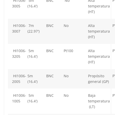
HI1006-
5m
BNC
No
Alta
P
3005
(16.4′)
temperatura
(HT)
HI1006-
7m
BNC
No
Alta
P
3007
(22.97′)
temperatura
(HT)
HI1006-
5m
BNC
Pt100
Alta
P
3205
(16.4′)
temperatura
(HT)
HI1006-
5m
BNC
No
Propósito
P
2005
(16.4′)
general (GP)
HI1006-
5m
BNC
No
Baja
P
1005
(16.4′)
temperatura
(LT)