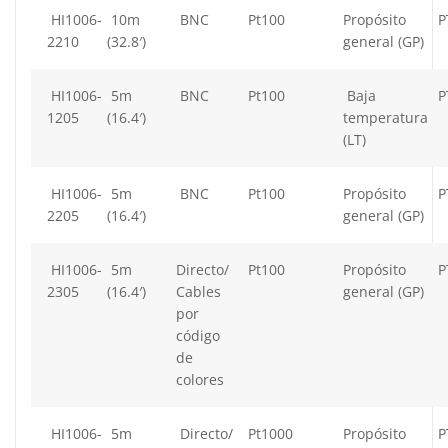
HI1006-
10m
BNC
Pt100
Propósito
P
2210
(32.8′)
general (GP)
HI1006-
5m
BNC
Pt100
Baja
P
1205
(16.4′)
temperatura
(LT)
HI1006-
5m
BNC
Pt100
Propósito
P
2205
(16.4′)
general (GP)
HI1006-
5m
Directo/
Pt100
Propósito
P
2305
(16.4′)
Cables
general (GP)
por
código
de
colores
HI1006-
5m
Directo/
Pt1000
Propósito
P