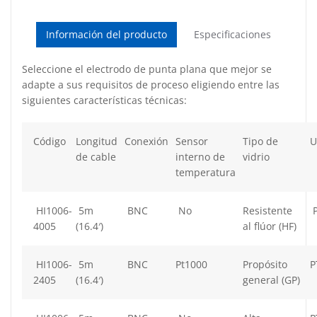
Información del producto
Especificaciones
Seleccione el electrodo de punta plana que mejor se
adapte a sus requisitos de proceso eligiendo entre las
siguientes características técnicas:
Código
Longitud
Conexión
Sensor
Tipo de
U
de cable
interno de
vidrio
temperatura
HI1006-
5m
BNC
No
Resistente
P
4005
(16.4′)
al flúor (HF)
HI1006-
5m
BNC
Pt1000
Propósito
P
2405
(16.4′)
general (GP)