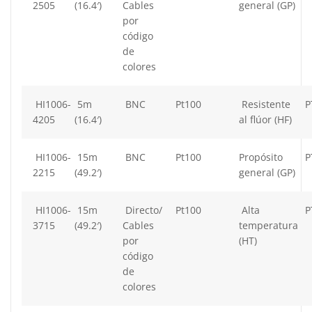
2505
(16.4′)
Cables
general (GP)
por
código
de
colores
HI1006-
5m
BNC
Pt100
Resistente
P
4205
(16.4′)
al flúor (HF)
HI1006-
15m
BNC
Pt100
Propósito
P
2215
(49.2′)
general (GP)
HI1006-
15m
Directo/
Pt100
Alta
P
3715
(49.2′)
Cables
temperatura
por
(HT)
código
de
colores