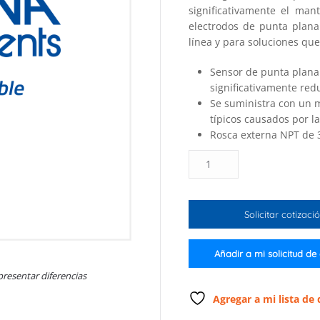
significativamente el man
electrodos de punta plana
línea y para soluciones qu
Sensor de punta plana
significativamente red
Se suministra con un 
típicos causados ​​por l
Rosca externa NPT de 3
Electrodo
industrial
de
pH
Solicitar cotizaci
de
punta
plana
Añadir a mi solicitud de
cantidad
presentar diferencias
Agregar a mi lista de