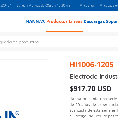
 3530464
Lunes a Viernes de 08:30 a 17:30 hrs.
Mi cuenta
Mi cotizació
HANNA®
Productos
Líneas
Descargas
Sopor
HI1006-1205
Electrodo indus
$
917.70 USD
Hanna presenta una serie
de 20 años de experiencia 
avanzada de esta serie es 
el riesgo de los depósi