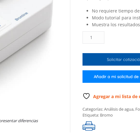
No requiere tiempo de
Modo tutorial para ins
Muestra los resultado
Fotómetro
para
bromo
(Kit
Solicitar cotizaci
completo)
cantidad
Añadir a mi solicitud de
Agregar a mi lista de
Categorías:
Análisis de agua
,
Fo
Etiqueta:
Bromo
presentar diferencias