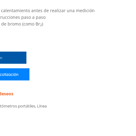
 calentamiento antes de realizar una medición
trucciones paso a paso
s de bromo (como Br
)
2
ón
 cotización
 deseos
tómetros portátiles
,
Línea