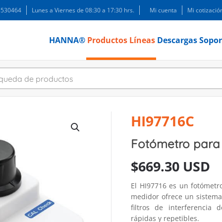
 3530464
Lunes a Viernes de 08:30 a 17:30 hrs.
Mi cuenta
Mi cotizació
HANNA®
Productos
Líneas
Descargas
Sopor
HI97716C
Fotómetro para
$
669.30 USD
El HI97716 es un fotómetr
medidor ofrece un sistema 
filtros de interferenci
rápidas y repetibles.