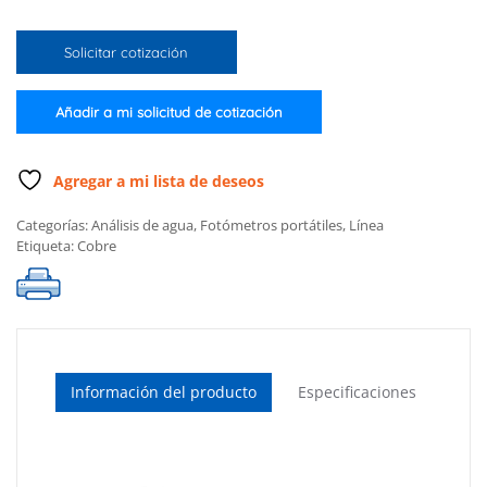
cobre
intervalo
Solicitar cotización
alto
(Solo
el
Añadir a mi solicitud de cotización
medidor)
cantidad
Agregar a mi lista de deseos
Categorías:
Análisis de agua
,
Fotómetros portátiles
,
Línea
Etiqueta:
Cobre
Información del producto
Especificaciones