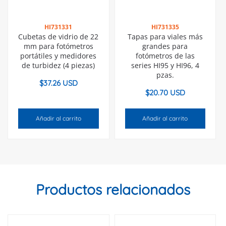
HI731331
HI731335
Cubetas de vidrio de 22
Tapas para viales más
mm para fotómetros
grandes para
portátiles y medidores
fotómetros de las
de turbidez (4 piezas)
series HI95 y HI96, 4
pzas.
$
37.26 USD
$
20.70 USD
Añadir al carrito
Añadir al carrito
Productos relacionados