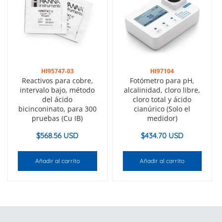
HI95747-03
HI97104
Reactivos para cobre,
Fotómetro para pH,
intervalo bajo, método
alcalinidad, cloro libre,
del ácido
cloro total y ácido
bicinconinato, para 300
cianúrico (Solo el
pruebas (Cu IB)
medidor)
$
568.56 USD
$
434.70 USD
Añadir al carrito
Añadir al carrito