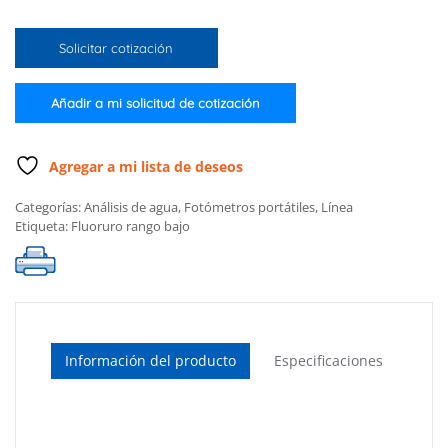
fluoruro
intervalo
Solicitar cotización
bajo
(Solo
el
Añadir a mi solicitud de cotización
medidor)
cantidad
Agregar a mi lista de deseos
Categorías:
Análisis de agua
,
Fotómetros portátiles
,
Línea
Etiqueta:
Fluoruro rango bajo
Información del producto
Especificaciones