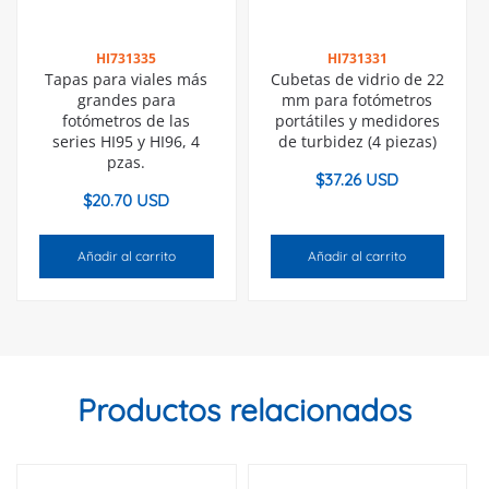
HI731335
HI731331
Tapas para viales más
Cubetas de vidrio de 22
grandes para
mm para fotómetros
fotómetros de las
portátiles y medidores
series HI95 y HI96, 4
de turbidez (4 piezas)
pzas.
$
37.26 USD
$
20.70 USD
Añadir al carrito
Añadir al carrito
Productos relacionados