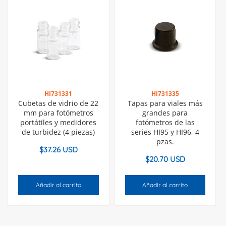
HI731331
HI731335
Cubetas de vidrio de 22
Tapas para viales más
mm para fotómetros
grandes para
portátiles y medidores
fotómetros de las
de turbidez (4 piezas)
series HI95 y HI96, 4
pzas.
$
37.26 USD
$
20.70 USD
Añadir al carrito
Añadir al carrito