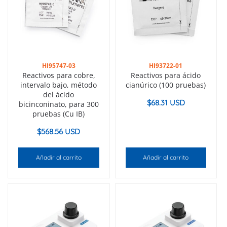
HI95747-03
HI93722-01
Reactivos para cobre,
Reactivos para ácido
intervalo bajo, método
cianúrico (100 pruebas)
del ácido
$
68.31 USD
bicinconinato, para 300
pruebas (Cu IB)
$
568.56 USD
Añadir al carrito
Añadir al carrito