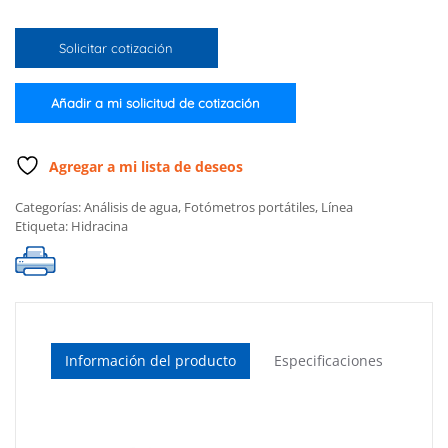
hidracina
(Kit
Solicitar cotización
completo)
cantidad
Añadir a mi solicitud de cotización
Agregar a mi lista de deseos
Categorías:
Análisis de agua
,
Fotómetros portátiles
,
Línea
Etiqueta:
Hidracina
Información del producto
Especificaciones