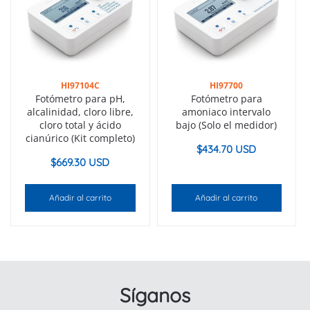
HI97104C
HI97700
Fotómetro para pH,
Fotómetro para
alcalinidad, cloro libre,
amoniaco intervalo
cloro total y ácido
bajo (Solo el medidor)
cianúrico (Kit completo)
$
434.70 USD
$
669.30 USD
Añadir al carrito
Añadir al carrito
Síganos