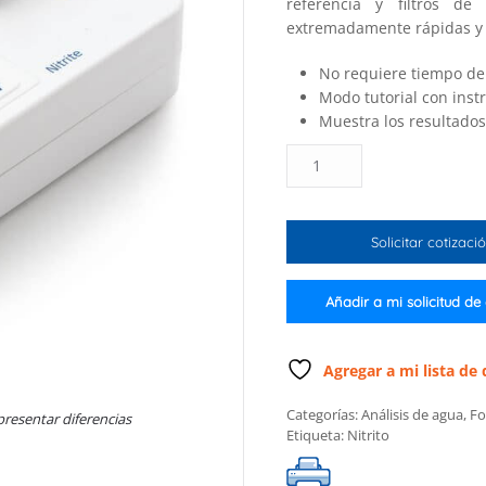
referencia y filtros de
extremadamente rápidas y 
No requiere tiempo de
Modo tutorial con inst
Muestra los resultados
Fotómetro
para
nitrito
intervalo
Solicitar cotizaci
alto
(solo
el
Añadir a mi solicitud de
medidor)
cantidad
Agregar a mi lista de
Categorías:
Análisis de agua
,
Fo
presentar diferencias
Etiqueta:
Nitrito