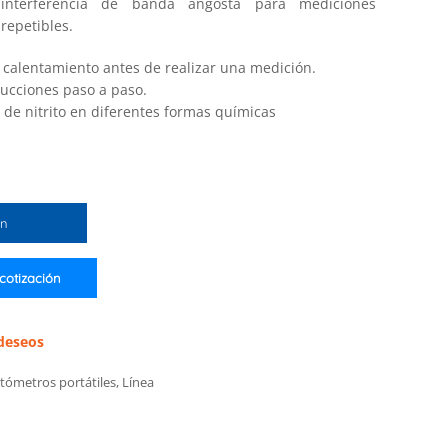
 interferencia de banda angosta para mediciones
repetibles.
 calentamiento antes de realizar una medición.
rucciones paso a paso.
 de nitrito en diferentes formas químicas
ón
 cotización
 deseos
tómetros portátiles
,
Línea