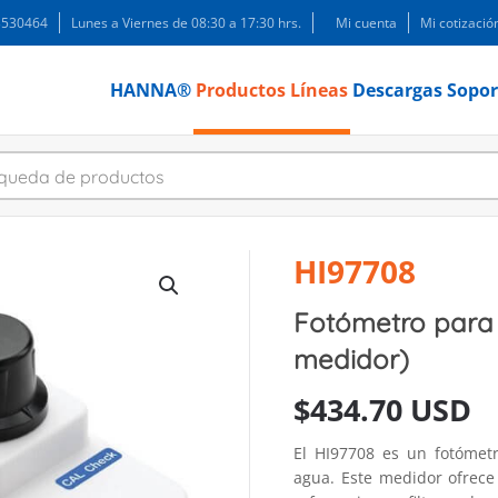
 3530464
Lunes a Viernes de 08:30 a 17:30 hrs.
Mi cuenta
Mi cotizació
HANNA®
Productos
Líneas
Descargas
Sopor
HI97708
Fotómetro para n
medidor)
$
434.70 USD
El HI97708 es un fotómetr
agua. Este medidor ofrece