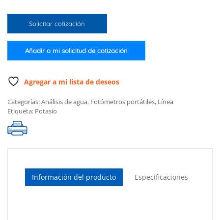
potasio
intervalo
Solicitar cotización
medio
y
bajo
Añadir a mi solicitud de cotización
(Kit
completo)
cantidad
Agregar a mi lista de deseos
Categorías:
Análisis de agua
,
Fotómetros portátiles
,
Línea
Etiqueta:
Potasio
Información del producto
Especificaciones