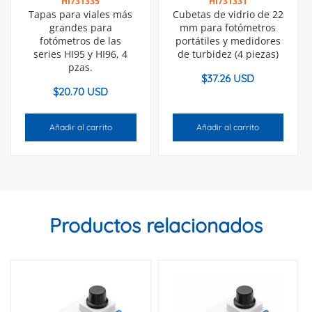
HI731335
HI731331
Tapas para viales más
Cubetas de vidrio de 22
grandes para
mm para fotómetros
fotómetros de las
portátiles y medidores
series HI95 y HI96, 4
de turbidez (4 piezas)
pzas.
$
37.26 USD
$
20.70 USD
Añadir al carrito
Añadir al carrito
Productos relacionados