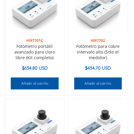
HI97701C
HI97702
Fotómetro portátil
Fotómetro para cobre
avanzado para cloro
intervalo alto (Solo el
libre (Kit completo)
medidor)
$
634.80 USD
$
434.70 USD
Añadir al carrito
Añadir al carrito