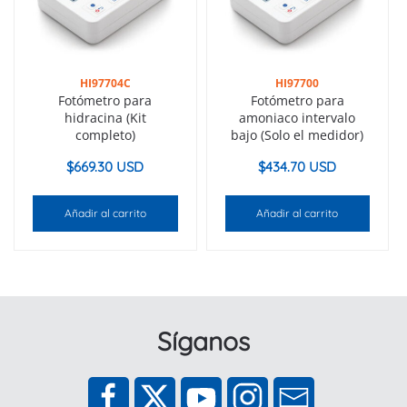
HI97704C
HI97700
Fotómetro para
Fotómetro para
hidracina (Kit
amoniaco intervalo
completo)
bajo (Solo el medidor)
$
669.30 USD
$
434.70 USD
Añadir al carrito
Añadir al carrito
Síganos