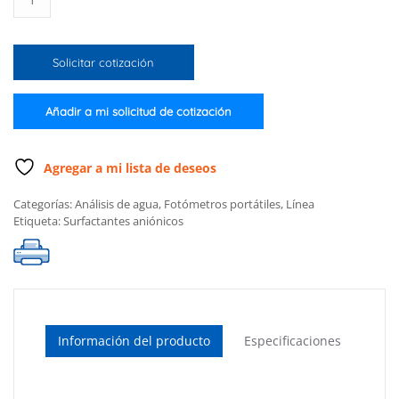
para
surfactantes
aniónicos
Solicitar cotización
(Kit
completo)
cantidad
Añadir a mi solicitud de cotización
Agregar a mi lista de deseos
Categorías:
Análisis de agua
,
Fotómetros portátiles
,
Línea
Etiqueta:
Surfactantes aniónicos
Información del producto
Especificaciones