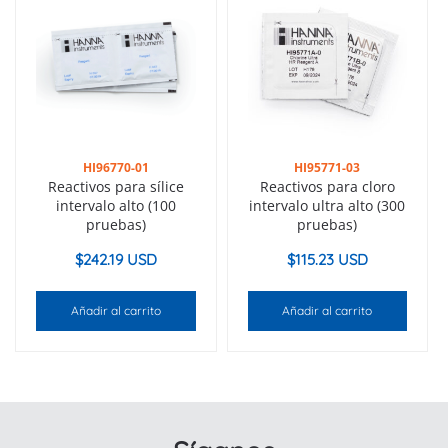
HI96770-01
HI95771-03
Reactivos para sílice
Reactivos para cloro
intervalo alto (100
intervalo ultra alto (300
pruebas)
pruebas)
$
242.19 USD
$
115.23 USD
Añadir al carrito
Añadir al carrito