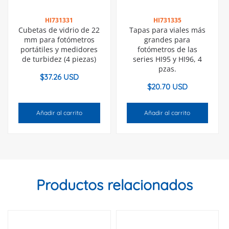
HI731331
HI731335
Cubetas de vidrio de 22
Tapas para viales más
mm para fotómetros
grandes para
portátiles y medidores
fotómetros de las
de turbidez (4 piezas)
series HI95 y HI96, 4
pzas.
$
37.26 USD
$
20.70 USD
Añadir al carrito
Añadir al carrito
Productos relacionados