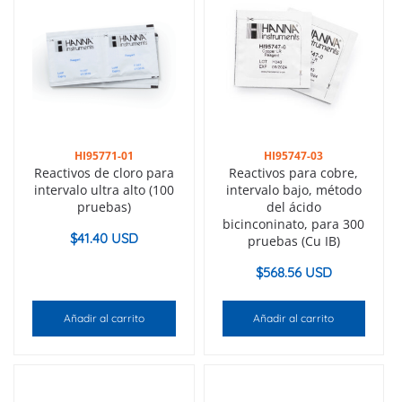
HI95771-01
HI95747-03
Reactivos de cloro para
Reactivos para cobre,
intervalo ultra alto (100
intervalo bajo, método
pruebas)
del ácido
bicinconinato, para 300
$
41.40 USD
pruebas (Cu IB)
$
568.56 USD
Añadir al carrito
Añadir al carrito