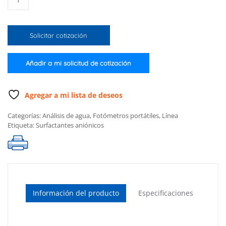
para
surfactantes
aniónicos
Solicitar cotización
(Solo
el
medidor)
Añadir a mi solicitud de cotización
cantidad
Agregar a mi lista de deseos
Categorías:
Análisis de agua
,
Fotómetros portátiles
,
Línea
Etiqueta:
Surfactantes aniónicos
Información del producto
Especificaciones