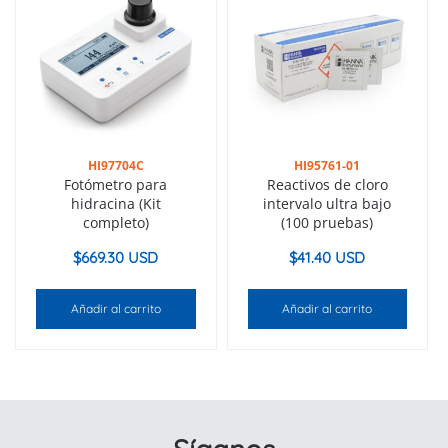
HI97704C
HI95761-01
Fotómetro para
Reactivos de cloro
hidracina (Kit
intervalo ultra bajo
completo)
(100 pruebas)
$
669.30 USD
$
41.40 USD
Añadir al carrito
Añadir al carrito