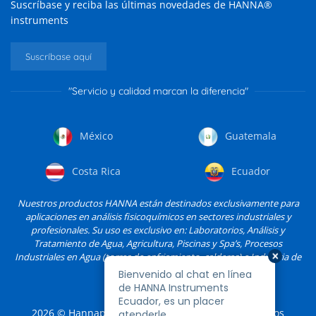
Suscríbase y reciba las últimas novedades de HANNA®
instruments
Suscríbase aquí
"Servicio y calidad marcan la diferencia"
México
Guatemala
Costa Rica
Ecuador
Nuestros productos HANNA están destinados exclusivamente para
aplicaciones en análisis fisicoquímicos en sectores industriales y
profesionales. Su uso es exclusivo en: Laboratorios, Análisis y
Tratamiento de Agua, Agricultura, Piscinas y Spa’s, Procesos
Industriales en Agua (torres de enfriamiento, calderas) e Industria de
Alimentos, entre otros.
2026
© Hannapro, S.A. de C.V. y sus filiales. Todos los