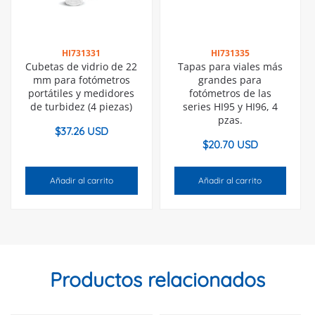
HI731331
HI731335
Cubetas de vidrio de 22
Tapas para viales más
mm para fotómetros
grandes para
portátiles y medidores
fotómetros de las
de turbidez (4 piezas)
series HI95 y HI96, 4
pzas.
$
37.26 USD
$
20.70 USD
Añadir al carrito
Añadir al carrito
Productos relacionados