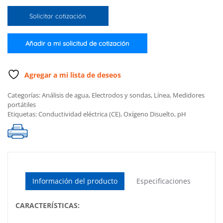
para
Solicitar cotización
el
HI98194
cantidad
Añadir a mi solicitud de cotización
Agregar a mi lista de deseos
Categorías:
Análisis de agua
,
Electrodos y sondas
,
Línea
,
Medidores
portátiles
Etiquetas:
Conductividad eléctrica (CE)
,
Oxígeno Disuelto
,
pH
Información del producto
Especificaciones
CARACTERÍSTICAS: