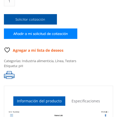
de
pH
con
Solicitar cotización
tecnología
Bluetooth®
HALO2
Añadir a mi solicitud de cotización
para
sushi
cantidad
Agregar a mi lista de deseos
Categorías:
Industria alimenticia
,
Línea
,
Testers
Etiqueta:
pH
Información del producto
Especificaciones