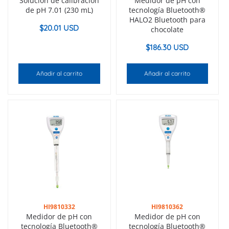
Solución de calibración
Medidor de pH con
de pH 7.01 (230 mL)
tecnología Bluetooth®
HALO2 Bluetooth para
$
20.01 USD
chocolate
$
186.30 USD
Añadir al carrito
Añadir al carrito
HI9810332
HI9810362
Medidor de pH con
Medidor de pH con
tecnología Bluetooth®
tecnología Bluetooth®