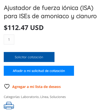
Ajustador de fuerza iónica (ISA)
para ISEs de amoniaco y cianuro
$
112.47 USD
Ajustador
de
fuerza
iónica
Solicitar cotización
(ISA)
para
ISEs
Añadir a mi solicitud de cotización
de
amoniaco
y
Agregar a mi lista de deseos
cianuro
Categorías:
Laboratorio
,
Línea
,
Soluciones
cantidad