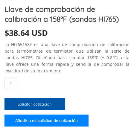
Llave de comprobación de
calibración a 158°F (sondas HI765)
$
38.64 USD
La HI765158F es una llave de comprobación de calibración
para termómetros de termistor que utilizan la serie de
sondas HI765. Diseñada para simular 158°F (± 0.8°F), esta
llave ofrece una forma rápida y sencilla de comprobar la
exactitud de su instrumento.
Llave
de
comprobación
de
Solicitar cotización
calibración
a
158°F
Añadir a mi solicitud de cotización
(sondas
HI765)