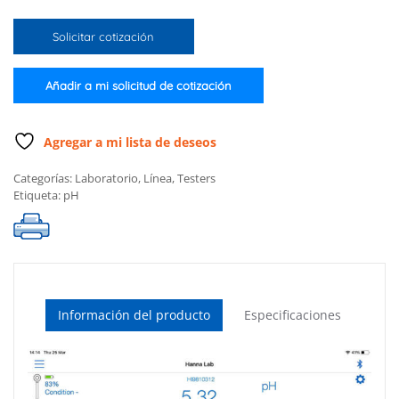
pH
con
Solicitar cotización
tecnología
Bluetooth®
HALO2
Añadir a mi solicitud de cotización
para
laboratorio
(rellenable)
Agregar a mi lista de deseos
cantidad
Categorías:
Laboratorio
,
Línea
,
Testers
Etiqueta:
pH
Información del producto
Especificaciones