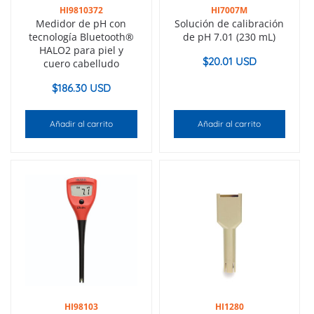
HI9810372
HI7007M
Medidor de pH con
Solución de calibración
tecnología Bluetooth®
de pH 7.01 (230 mL)
HALO2 para piel y
$
20.01 USD
cuero cabelludo
$
186.30 USD
Añadir al carrito
Añadir al carrito
HI98103
HI1280