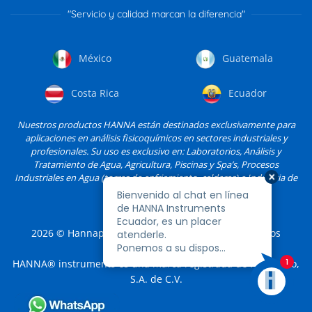
"Servicio y calidad marcan la diferencia"
México
Guatemala
Costa Rica
Ecuador
Nuestros productos HANNA están destinados exclusivamente para
aplicaciones en análisis fisicoquímicos en sectores industriales y
profesionales. Su uso es exclusivo en: Laboratorios, Análisis y
Tratamiento de Agua, Agricultura, Piscinas y Spa’s, Procesos
Industriales en Agua (torres de enfriamiento, calderas) e Industria de
Alimentos, entre otros.
2026
© Hannapro, S.A. de C.V. y sus filiales. Todos los
derechos reservados.
HANNA® instruments es una marca registrada de Hannapro,
S.A. de C.V.