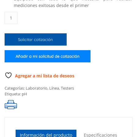
mediciones exitosas desde el primer
Medidor
de
pH
con
Solicitar cotización
tecnología
Bluetooth®
HALO2
Añadir a mi solicitud de cotización
para
piel
y
Agregar a mi lista de deseos
cuero
Categorías:
Laboratorio
,
Línea
,
Testers
cabelludo
Etiqueta:
pH
cantidad
Información del producto
Especificaciones