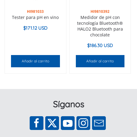
HI981033
HI9810392
Tester para pH en vino
Medidor de pH con
tecnología Bluetooth®
$
171.12 USD
HALO2 Bluetooth para
chocolate
$
186.30 USD
Añadir al carrito
Añadir al carrito
Síganos