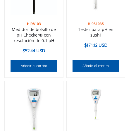
HI98103
HI981035
Medidor de bolsillo de
Tester para pH en
pH Checker® con
sushi
resolución de 0.1 pH
$
171.12 USD
$
52.44 USD
Añadir al carrito
Añadir al carrito