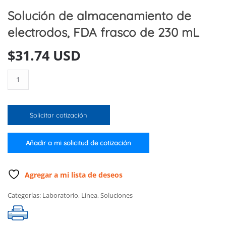
Solución de almacenamiento de
electrodos, FDA frasco de 230 mL
$
31.74 USD
Solución
de
almacenamiento
de
Solicitar cotización
electrodos,
FDA
frasco
Añadir a mi solicitud de cotización
de
230
mL
Agregar a mi lista de deseos
cantidad
Categorías:
Laboratorio
,
Línea
,
Soluciones