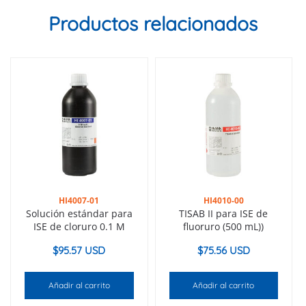
Productos relacionados
HI4007-01
HI4010-00
Solución estándar para
TISAB II para ISE de
ISE de cloruro 0.1 M
fluoruro (500 mL))
$
95.57 USD
$
75.56 USD
Añadir al carrito
Añadir al carrito