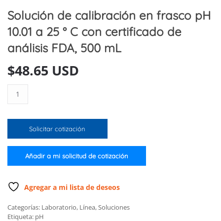
Solución de calibración en frasco pH
10.01 a 25 ° C con certificado de
análisis FDA, 500 mL
$
48.65 USD
Solución
de
calibración
en
Solicitar cotización
frasco
pH
10.01
Añadir a mi solicitud de cotización
a
25
°
Agregar a mi lista de deseos
C
Categorías:
Laboratorio
,
Línea
,
Soluciones
con
Etiqueta:
pH
certificado