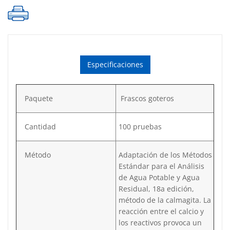
de
análisis
FDA,
500
mL
Especificaciones
cantidad
Paquete
Frascos goteros
Cantidad
100 pruebas
Método
Adaptación de los Métodos
Estándar para el Análisis
de Agua Potable y Agua
Residual, 18a edición,
método de la calmagita. La
reacción entre el calcio y
los reactivos provoca un