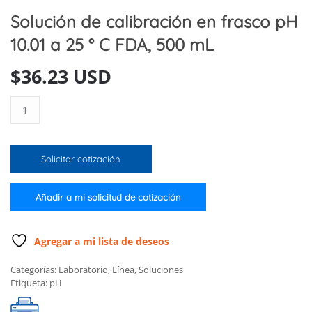
Solución de calibración en frasco pH
10.01 a 25 ° C FDA, 500 mL
$
36.23 USD
Solución
de
calibración
en
Solicitar cotización
frasco
pH
10.01
Añadir a mi solicitud de cotización
a
25
°
Agregar a mi lista de deseos
C
Categorías:
Laboratorio
,
Línea
,
Soluciones
FDA,
Etiqueta:
pH
500
mL