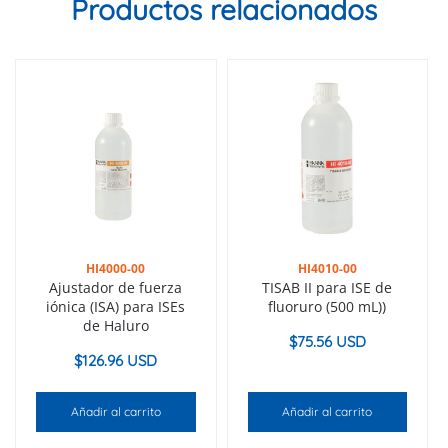
Productos relacionados
HI4000-00
HI4010-00
Ajustador de fuerza
TISAB II para ISE de
iónica (ISA) para ISEs
fluoruro (500 mL))
de Haluro
$
75.56 USD
$
126.96 USD
Añadir al carrito
Añadir al carrito