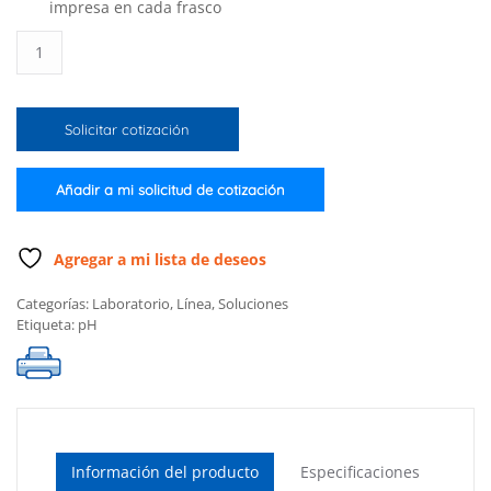
impresa en cada frasco
Solución
de
calibración
para
Solicitar cotización
pH
10.01
de
Añadir a mi solicitud de cotización
1
galón
(3.78L)
Agregar a mi lista de deseos
cantidad
Categorías:
Laboratorio
,
Línea
,
Soluciones
Etiqueta:
pH
Información del producto
Especificaciones