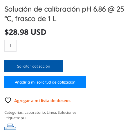
Solución de calibración pH 6.86 @ 25
°C, frasco de 1 L
$
28.98 USD
Solución
de
calibración
pH
Solicitar cotización
6.86
@
25
Añadir a mi solicitud de cotización
°C,
frasco
de
Agregar a mi lista de deseos
1
Categorías:
Laboratorio
,
Línea
,
Soluciones
L
Etiqueta:
pH
cantidad