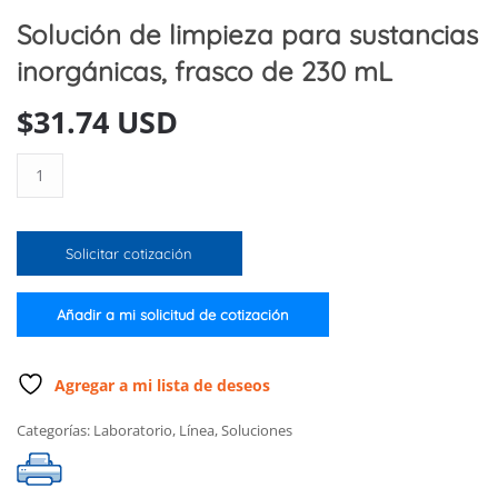
Solución de limpieza para sustancias
inorgánicas, frasco de 230 mL
$
31.74 USD
Solución
de
limpieza
para
Solicitar cotización
sustancias
inorgánicas,
frasco
Añadir a mi solicitud de cotización
de
230
mL
Agregar a mi lista de deseos
cantidad
Categorías:
Laboratorio
,
Línea
,
Soluciones