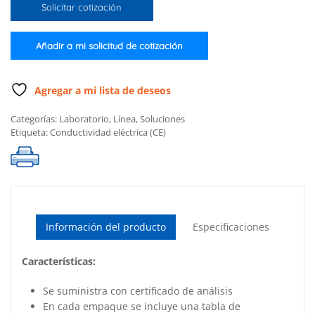
Solicitar cotización
de
1,413
µS/cm
Añadir a mi solicitud de cotización
(25
x
20
Agregar a mi lista de deseos
ml)
Categorías:
Laboratorio
,
Línea
,
Soluciones
cantidad
Etiqueta:
Conductividad eléctrica (CE)
Información del producto
Especificaciones
Características:
Se suministra con certificado de análisis
En cada empaque se incluye una tabla de