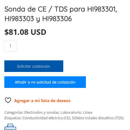
Sonda de CE / TDS para HI983301,
HI983303 y HI983306
$
81.08 USD
Sonda
de
CE
/
Solicitar cotización
TDS
para
HI983301,
Añadir a mi solicitud de cotización
HI983303
y
HI983306
Agregar a mi lista de deseos
cantidad
Categorías:
Electrodos y sondas
,
Laboratorio
,
Línea
Etiquetas:
Conductividad eléctrica (CE)
,
Sólidos totales disueltos (TDS)