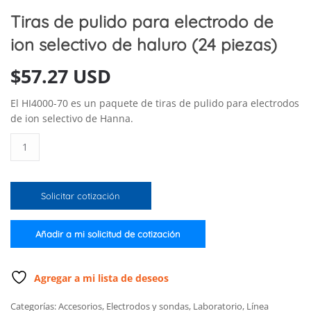
Tiras de pulido para electrodo de
ion selectivo de haluro (24 piezas)
$
57.27 USD
El HI4000-70 es un paquete de tiras de pulido para electrodos
de ion selectivo de Hanna.
Tiras
de
pulido
para
Solicitar cotización
electrodo
de
ion
Añadir a mi solicitud de cotización
selectivo
de
haluro
Agregar a mi lista de deseos
(24
Categorías:
Accesorios
,
Electrodos y sondas
,
Laboratorio
,
Línea
piezas)