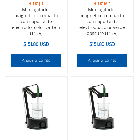
HI181J-1
HI181M-1
Mini agitador
Mini agitador
magnético compacto
magnético compacto
con soporte de
con soporte de
electrodo, color carbón
electrodo, color verde
(115V)
obscuro (115V)
$
151.80 USD
$
151.80 USD
Añadir al carrito
Añadir al carrito