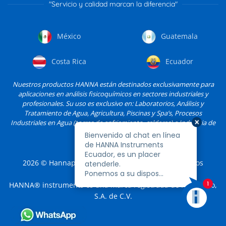
"Servicio y calidad marcan la diferencia"
México
Guatemala
Costa Rica
Ecuador
Nuestros productos HANNA están destinados exclusivamente para
aplicaciones en análisis fisicoquímicos en sectores industriales y
profesionales. Su uso es exclusivo en: Laboratorios, Análisis y
Tratamiento de Agua, Agricultura, Piscinas y Spa’s, Procesos
Industriales en Agua (torres de enfriamiento, calderas) e Industria de
Alimentos, entre otros.
2026
© Hannapro, S.A. de C.V. y sus filiales. Todos los
derechos reservados.
HANNA® instruments es una marca registrada de Hannapro,
S.A. de C.V.