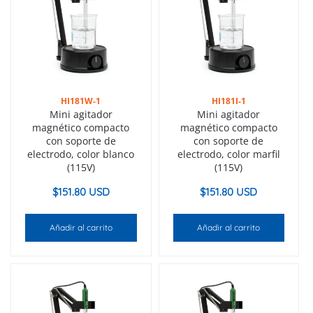
HI181W-1
HI181I-1
Mini agitador
Mini agitador
magnético compacto
magnético compacto
con soporte de
con soporte de
electrodo, color blanco
electrodo, color marfil
(115V)
(115V)
$
151.80 USD
$
151.80 USD
Añadir al carrito
Añadir al carrito