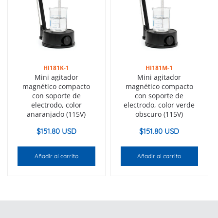
HI181K-1
HI181M-1
Mini agitador
Mini agitador
magnético compacto
magnético compacto
con soporte de
con soporte de
electrodo, color
electrodo, color verde
anaranjado (115V)
obscuro (115V)
$
151.80 USD
$
151.80 USD
Añadir al carrito
Añadir al carrito