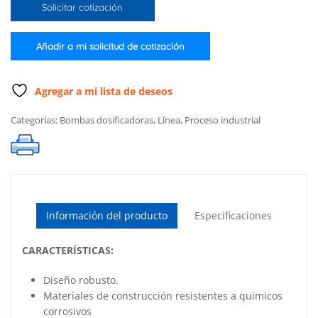
Solicitar cotización
lph
(2.0
gph)
Añadir a mi solicitud de cotización
220
Volts
cantidad
Agregar a mi lista de deseos
Categorías:
Bombas dosificadoras
,
Línea
,
Proceso industrial
Información del producto
Especificaciones
CARACTERÍSTICAS:
Diseño robusto.
Materiales de construcción resistentes a químicos
corrosivos