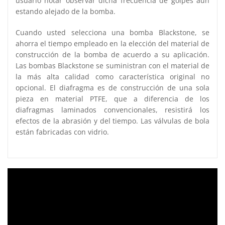
usuario notar observar dicha frecuencia de golpes aun
estando alejado de la bomba.
Cuando usted selecciona una bomba Blackstone, se
ahorra el tiempo empleado en la elección del material de
construcción de la bomba de acuerdo a su aplicación.
Las bombas Blackstone se suministran con el material de
la más alta calidad como característica original no
opcional. El diafragma es de construcción de una sola
pieza en material PTFE, que a diferencia de los
diafragmas laminados convencionales, resistirá los
efectos de la abrasión y del tiempo. Las válvulas de bola
están fabricadas con vidrio.