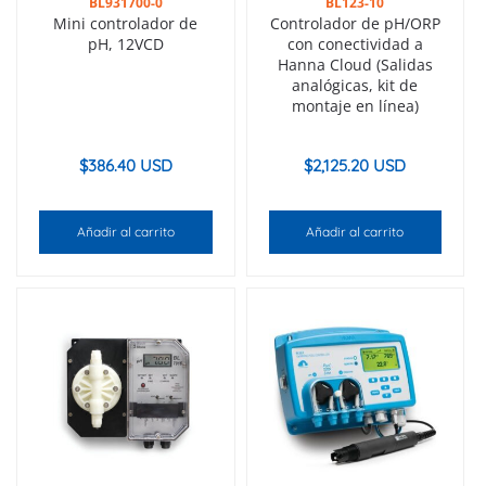
BL931700-0
BL123-10
Mini controlador de
Controlador de pH/ORP
pH, 12VCD
con conectividad a
Hanna Cloud (Salidas
analógicas, kit de
montaje en línea)
$
386.40 USD
$
2,125.20 USD
Añadir al carrito
Añadir al carrito