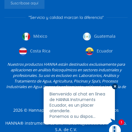
Suscríbase aquí
"Servicio y calidad marcan la diferencia"
México
Guatemala
Costa Rica
Ecuador
Nuestros productos HANNA están destinados exclusivamente para
aplicaciones en análisis fisicoquímicos en sectores industriales y
profesionales. Su uso es exclusivo en: Laboratorios, Análisis y
Tratamiento de Agua, Agricultura, Piscinas y Spa’s, Procesos
Industriales en Agua (torres de enfriamiento, calderas) e Industria de
Alimentos, entre otros.
2026
© Hannapro, S.A. de C.V. y sus filiales. Todos los
derechos reservados.
HANNA® instruments es una marca registrada de Hannapro,
S.A. de C.V.