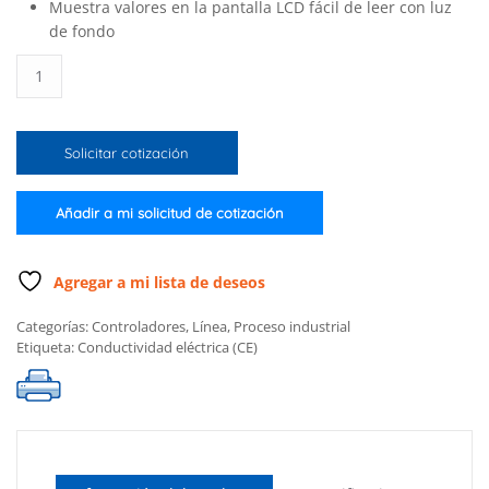
Muestra valores en la pantalla LCD fácil de leer con luz
de fondo
Controlador
analógico
de
CE,
Solicitar cotización
c/entrada
directa
p/sonda
Añadir a mi solicitud de cotización
potenciométrica,
intervalo
0-
Agregar a mi lista de deseos
1999
Categorías:
Controladores
,
Línea
,
Proceso industrial
µS/cm
Etiqueta:
Conductividad eléctrica (CE)
cantidad