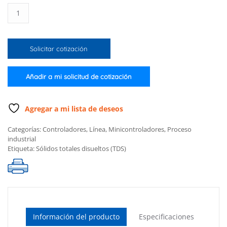
Mini
controlador
de
sólidos
Solicitar cotización
totales
disueltos
(0
Añadir a mi solicitud de cotización
a
1999
ppm),
Agregar a mi lista de deseos
12VCD
Categorías:
Controladores
,
Línea
,
Minicontroladores
,
Proceso
cantidad
industrial
Etiqueta:
Sólidos totales disueltos (TDS)
Información del producto
Especificaciones