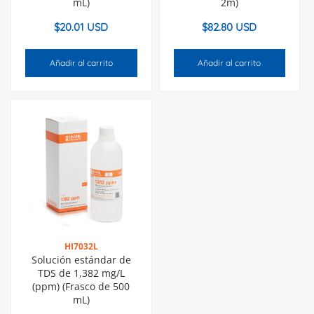
mL)
2m)
$
20.01 USD
$
82.80 USD
Añadir al carrito
Añadir al carrito
HI7032L
Solución estándar de
TDS de 1,382 mg/L
(ppm) (Frasco de 500
mL)