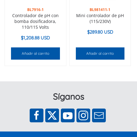
BL7916-1
BL981411-1
Controlador de pH con
Mini controlador de pH
bomba dosificadora,
(115/230V)
110/115 Volts
$
289.80 USD
$
1,208.88 USD
Añadir al carrito
Añadir al carrito
Síganos