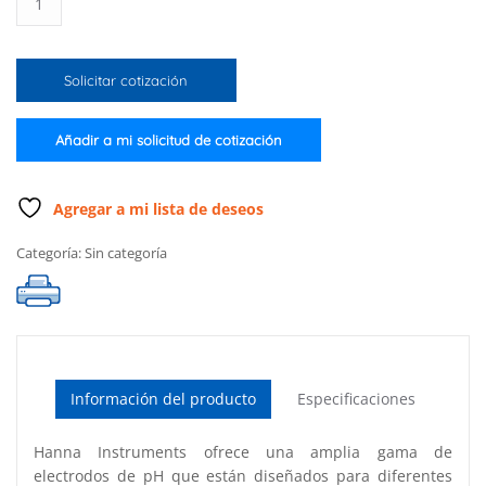
de
pH
para
Solicitar cotización
agua
de
consumo
Añadir a mi solicitud de cotización
humano
cantidad
Agregar a mi lista de deseos
Categoría:
Sin categoría
Información del producto
Especificaciones
Hanna Instruments ofrece una amplia gama de
electrodos de pH que están diseñados para diferentes