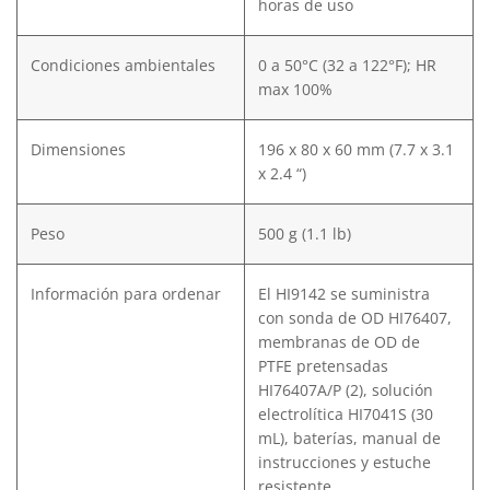
horas de uso
Condiciones ambientales
0 a 50°C (32 a 122°F); HR
max 100%
Dimensiones
196 x 80 x 60 mm (7.7 x 3.1
x 2.4 “)
Peso
500 g (1.1 lb)
Información para ordenar
El HI9142 se suministra
con sonda de OD HI76407,
membranas de OD de
PTFE pretensadas
HI76407A/P (2), solución
electrolítica HI7041S (30
mL), baterías, manual de
instrucciones y estuche
resistente.