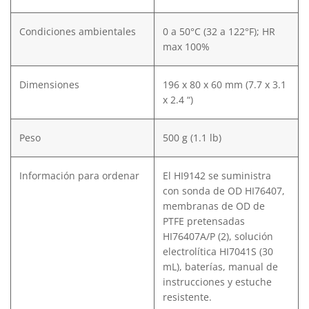
Condiciones ambientales
0 a 50°C (32 a 122°F); HR
max 100%
Dimensiones
196 x 80 x 60 mm (7.7 x 3.1
x 2.4 “)
Peso
500 g (1.1 lb)
Información para ordenar
El HI9142 se suministra
con sonda de OD HI76407,
membranas de OD de
PTFE pretensadas
HI76407A/P (2), solución
electrolítica HI7041S (30
mL), baterías, manual de
instrucciones y estuche
resistente.