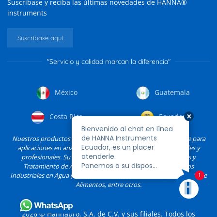
Suscríbase y reciba las últimas novedades de HANNA®
instruments
Suscríbase aquí
"Servicio y calidad marcan la diferencia"
México
Guatemala
Costa Rica
Ecuador
Nuestros productos HANNA están destinados exclusivamente para
aplicaciones en análisis fisicoquímicos en sectores industriales y
profesionales. Su uso es exclusivo en: Laboratorios, Análisis y
Tratamiento de Agua, Agricultura, Piscinas y Spa’s, Procesos
Industriales en Agua (torres de enfriamiento, calderas) e Industria de
Alimentos, entre otros.
2026
© Hannapro, S.A. de C.V. y sus filiales. Todos los