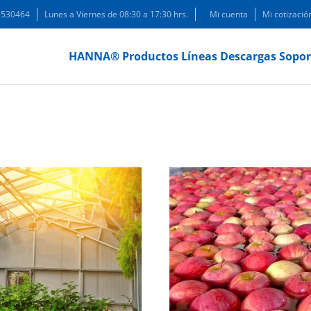
 3530464
Lunes a Viernes de 08:30 a 17:30 hrs.
Mi cuenta
Mi cotizació
HANNA®
Productos
Líneas
Descargas
Sopor