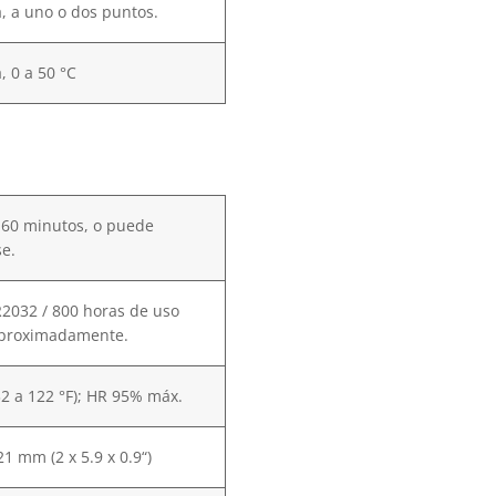
, a uno o dos puntos.
, 0 a 50 °C
 60 minutos, o puede
se.
CR2032 / 800 horas de uso
aproximadamente.
32 a 122 °F); HR 95% máx.
21 mm (2 x 5.9 x 0.9“)