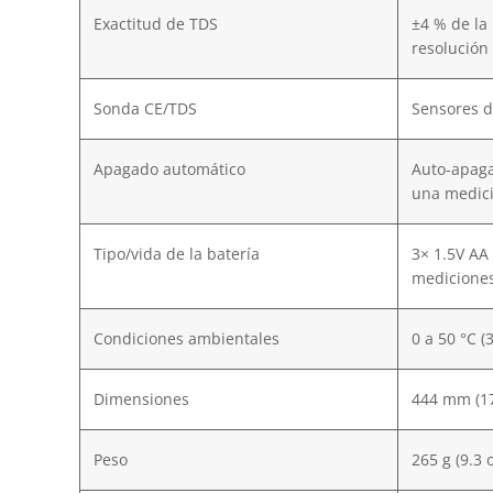
Exactitud de TDS
±4 % de la
resolución
Sonda CE/TDS
Sensores d
Apagado automático
Auto-apag
una medici
Tipo/vida de la batería
3× 1.5V AA 
mediciones
Condiciones ambientales
0 a 50 °C (
Dimensiones
444 mm (17
Peso
265 g (9.3 