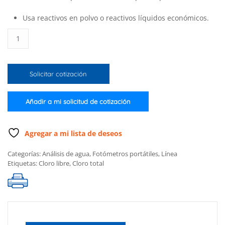
Usa reactivos en polvo o reactivos líquidos económicos.
Fotómetro
portátil
para
cloro
Solicitar cotización
libre
y
total,
Añadir a mi solicitud de cotización
Intervalo
ultra
alto
Agregar a mi lista de deseos
(Solo
Categorías:
Análisis de agua
,
Fotómetros portátiles
,
Línea
el
Etiquetas:
Cloro libre
,
Cloro total
medidor)
cantidad