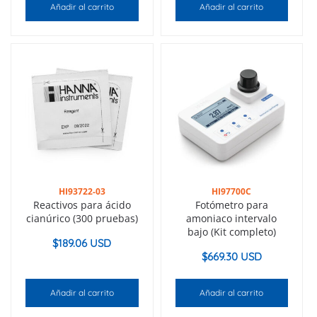
Añadir al carrito
Añadir al carrito
HI93722-03
HI97700C
Reactivos para ácido
Fotómetro para
cianúrico (300 pruebas)
amoniaco intervalo
bajo (Kit completo)
$
189.06 USD
$
669.30 USD
Añadir al carrito
Añadir al carrito