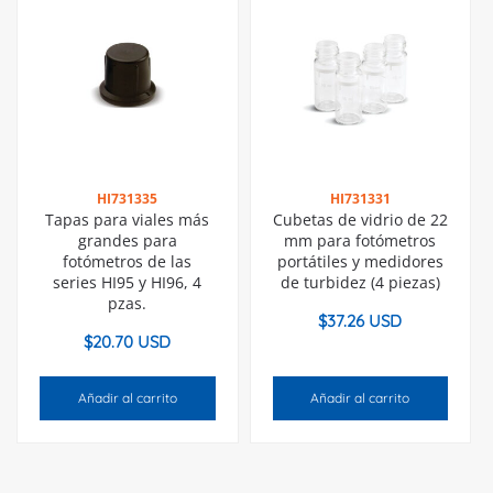
HI731335
HI731331
Tapas para viales más
Cubetas de vidrio de 22
grandes para
mm para fotómetros
fotómetros de las
portátiles y medidores
series HI95 y HI96, 4
de turbidez (4 piezas)
pzas.
$
37.26 USD
$
20.70 USD
Añadir al carrito
Añadir al carrito